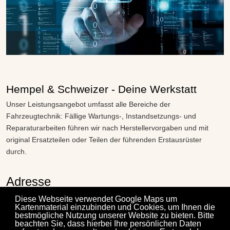
Hempel & Schweizer - Deine Werkstatt
Unser Leistungsangebot umfasst alle Bereiche der
Fahrzeugtechnik: Fällige Wartungs-, Instandsetzungs- und
Reparaturarbeiten führen wir nach Herstellervorgaben und mit
original Ersatzteilen oder Teilen der führenden Erstausrüster
durch.
Adresse
Weinstraße 24A
Diese Webseite verwendet Google Maps um
Kartenmaterial einzubinden und Cookies, um Ihnen die
67147 Forst an der Weinstraße
bestmögliche Nutzung unserer Website zu bieten. Bitte
Telefon: 06326-8650
beachten Sie, dass hierbei Ihre persönlichen Daten