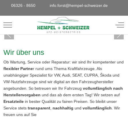
06326 - 8650
info.forst@hempel-schweizer.de
Mobile Menu Toggle
Off-
Wir über uns
Ob Wartung, Service oder Reparatur: wir sind Ihr kompetenter und
flexibler Partne
r rund ums Thema Kraftfahrzeuge. Als
unabhängiger Spezialist für VW, Audi, SEAT, CUPRA, Škoda und
VW-Nutzfahrzeuge sind wir digital an den Fahrzeughersteller
angebunden. So betreuen wir Ihr Fahrzeug
vollumfänglich nach
Herstellervorgaben
und das ab dem ersten Tag! Wir setzen auf
Ersatzteile
in bester Qualität zu fairen Preisen. So bleibt unser
Service stets
transparent
,
nachhaltig
und
vollumfänglich
. Wir
freuen uns auf Sie