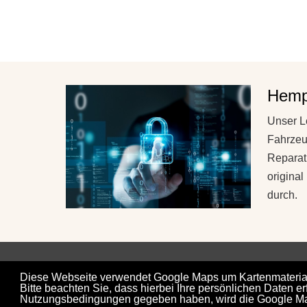
Hempe
Unser L
Fahrzeu
Reparat
original
durch.
Diese Webseite verwendet Google Maps um Kartenmaterial 
Bitte beachten Sie, dass hierbei Ihre persönlichen Daten
Nutzungsbedingungen gegeben haben, wird die Google Map