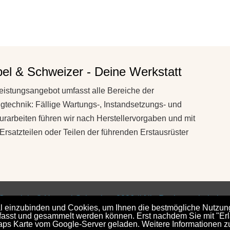
l & Schweizer - Deine Werkstatt
eistungsangebot umfasst alle Bereiche der
gtechnik: Fällige Wartungs-, Instandsetzungs- und
urarbeiten führen wir nach Herstellervorgaben und mit
 Ersatzteilen oder Teilen der führenden Erstausrüster
Copyright © Hempel-Schweizer 2026 // Alle Rechte vorbehalten
einzubinden und Cookies, um Ihnen die bestmögliche Nutzung
 erfasst und gesammelt werden können. Erst nachdem Sie mit "E
s Karte vom Google-Server geladen. Weitere Informationen z