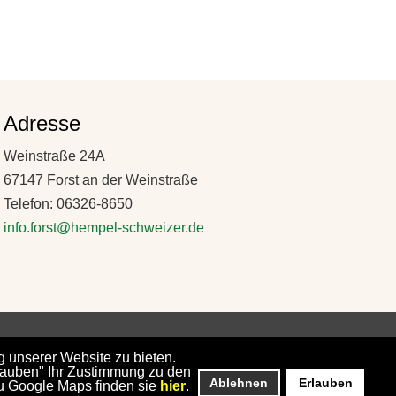
Adresse
Weinstraße 24A
67147 Forst an der Weinstraße
Telefon: 06326-8650
info.forst@hempel-schweizer.de
.
 unserer Website zu bieten.
rlauben" Ihr Zustimmung zu den
Ablehnen
Erlauben
u Google Maps finden sie
hier
.